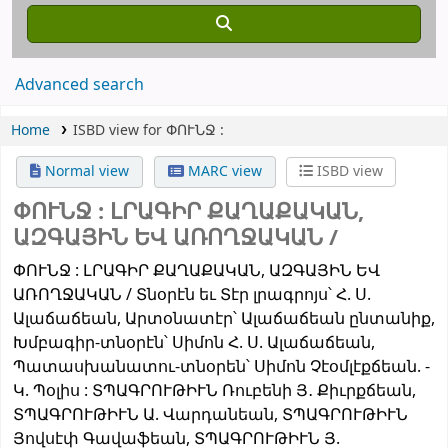
Advanced search
Home
ISBD view for ՓՈՒՆՋ :
Normal view
MARC view
ISBD view
ՓՈՒՆՋ :
ԼՐԱԳԻՐ ՔԱՂԱՔԱԿԱՆ,
ԱԶԳԱՅԻՆ ԵՎ ԱՌՈՂՋԱԿԱՆ /
ՓՈՒՆՋ : ԼՐԱԳԻՐ ՔԱՂԱՔԱԿԱՆ, ԱԶԳԱՅԻՆ ԵՎ
ԱՌՈՂՋԱԿԱՆ / Տնօրէն եւ Տէր լրագրոյս՝ Հ. Ս.
Ալաճաճեան, Արտօնատէր՝ Ալաճաճեան ընտանիք,
Խմբագիր-տնօրէն՝ Սիմոն Հ. Ս. Ալաճաճեան,
Պատասխանատու-տնօրեն՝ Սիմոն Չէօմլէքճեան. -
Կ. Պօլիս : ՏՊԱԳՐՈՒԹԻՒՆ Ռուբենի Յ․ Քիւրքճեան,
ՏՊԱԳՐՈՒԹԻՒՆ Ա. Վարդանեան, ՏՊԱԳՐՈՒԹԻՒՆ
Յովսէփ Գավաֆեան, ՏՊԱԳՐՈՒԹԻՒՆ Յ.