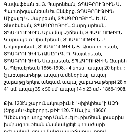
Գավաֆեան եւ Յ. Պարոնեան, ՏՊԱԳՐՈՒԹԻՒՆ Ս․
Պարտիզպանեան եւ Ընկերք, ՏՊԱԳՐՈՒԹԻՒՆ
Միքայէլ Կ․ Սարըեան, ՏՊԱԳՐՈՒԹԻՒՆ Ե․ Մ․
Տնտեսեան, ՏՊԱԳՐՈՒԹԻՒՆ Զարդարեան,
ՏՊԱԳՐՈՒԹԻՒՆ Արամայ Աշճեան, ՏՊԱԳՐՈՒԹԻՒՆ
Կարապետ Պիպէրեան, ՏՊԱԳՐՈՒԹԻՒՆ Ս․
Նիկողոսեան, ՏՊԱԳՐՈՒԹԻՒՆ Յ․ Ասատուրեան,
ՏՊԱԳՐՈՒԹԻՒՆ (ԱՍԸՐ) Գ․ Պ․ Գայսէրեան,
ՏՊԱԳՐՈՒԹԻՒՆ Սագաեան, ՏՊԱԳՐՈՒԹԻՒՆ Զարեհ
Ն․ Պէրպէրեան 1866-1908. - 4 երես ; ապայ 20 երես ;
(շաբաթաթերթ, ապայ ամենօրեայ, ապայ
շաբաթը երկու անգամ, ապայ շաբաթաթերթ) 28 x
41 սմ, ապայ 35 x 50 սմ, ապայ 14 x 23 սմ - 1866-1908.
Թիւ 120էն շարունակութիւն է "Կիլիկիեա"ի ԱԶԴ
(Շրջան Վեցերորդ, թԻՒ 120, 7 Մայիս, 1866)՝
"Մեծարգոյ տոքթոր Մանուէլ Իւթիւճեան լրագրիս
խմբագրութեան մասնակցելէ կհրաժարի
բժշկական զբաղմանց պատճառաւ, որով