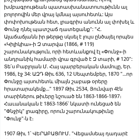
խմբագրութեան պատասխանատուութիւնն ալ
բոլորովին մեր վրայ կմնայ այսուհետև: Այս
փոփոխութեան հետ, լրագրիս անունն ալ փոխել և
Փունջ դնել պատշաճ դատեցանք": "Հ.
Ալաճաճյանն իր թերթը սկսել է լույս ընծայել որպես
«Կիլիկիա»-ի Զ տարվա (1866, # 119)
շարունակություն, որի հետևանքով էլ «Փունջ»-ի
անդրանիկ համարի վրա գրված է Զ տարի, # 120":
Տե՛ս Բաբլոյան Մ. Հայ պարբերական մամուլը, Եր.
1986, էջ 34: ԱԶԴ Թիւ 636, 12 Սեպտեմբեր, 1870 "...որ
Փունջը այսուհետև միայն շաբաթ օրերը
հրատարակեմք..." 1897 Թիւ 2534, Յունվար 4էն
տարիներու թիւերը նշուած են 1863-1866-1897։
Հաւանական է 1863-1866՝ նկատի ունեցած են
"Փնջիկ" լրագիրը, որուն շարունակութիւնը
"Փունջ"-ն է։
1907 Թիւ 1՝ ՎԵՐԱԲԱՑՈՒՄ․ "Վեցամսեայ դադարէ