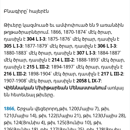
Բնագիրը՝ հայերէն
Թիւերը կազմուած եւ ամփոփուած են 9 առանձին
թղթածրարներում. 1866, 1870-1874` մէկ ծրար,
դասիչն է
304 Լ I-3
: 1875-1876` մէկ ծրար, դասիչն է
305 Լ I-3
: 1877-1879` մէկ ծրար, դասիչն է
306 Լ I-3
:
1880-1883` մէկ ծրար, դասիչն է
307 Լ I-3
: 1884-1887`
մէկ ծրար, դասիչն է
214 Լ III-2
: 1888-1893` մէկ ծրար,
դասիչն է
215 Լ III-2
: 1894-1897` մէկ ծրար, դասիչն է
216 Լ III-2
: 1898-1904` մէկ ծրար, դասիչն է
217 Լ III-2
:
1907-1908՝ մէկ ծրար, դասիչն է
2058 Լ IX-7
:
Վիեննական Մխիթարեան Մենաստանում
առկայ
են հետեւեալ թիւերը․
1866,
Շրջան վեցերորդ,թիւ 120(Մայիս 7), թիւ
121(Մայիս 14), թիւ 122(Մայիս 21), թիւ 123(Մայիս 28),
թիւ 124(Յունիս 4), թիւ 125(Յունիս 10), թիւ
126(Յունիս 18), թիւ 127(Յունիս 25), թիւ 128(Յուլիս