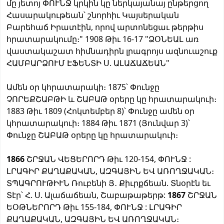
մը յետոյ ՓՈՒՆՋ կրկին կը ներկայանայ ընթերցող
Հասարակութեան՝ շնորհիւ Կայսերական
Բարեհաճ Իրատէին, որով արտոնեցաւ թերթիս
հրատարակումը։" 1908 Թիւ 16-17 "ՁՕՆԵԱԼ առ
վաստակաշատ հիմնադիրն լրագրոյս ազնուաշուք
ՀԱՄԲԱՐՁՈՒՄ ԷՖԵՆՏԻ Ս. ԱԼԱՃԱՃԵԱՆ"
Ամեն օր կհրատարակի։ 1875՝ Փունջը
ՉՈՐԵՔՇԱԲԹԻ և ՇԱԲԱԹ օրերը կը հրատարակուի։
1883 Թիւ 1809 (Հոկտեմբեր 8)՝ Փունջը ամեն օր
կհրատարակուի։ 1884 Թիւ 1871 (Յունվար 3)՝
Փունջը ՇԱԲԱԹ օրերը կը հրատարակուի։
1866
ՇՐՋԱՆ ՎԵՑԵՐՈՐԴ Թիւ 120-154, ՓՈՒՆՋ :
ԼՐԱԳԻՐ ՔԱՂԱՔԱԿԱՆ, ԱԶԳԱՅԻՆ ԵՎ ԱՌՈՂՋԱԿԱՆ։
ՏՊԱԳՐՈՒԹԻՒՆ Ռուբենի Յ․ Քիւրքճեան. Տնօրէն եւ
Տէր՝ Հ. Ս. Ալաճաճեան, Շաբաթաթերթ:
1867
ՇՐՋԱՆ
ԵՕԹՆԵՐՈՐԴ Թիւ 155-184, ՓՈՒՆՋ : ԼՐԱԳԻՐ
ՔԱՂԱՔԱԿԱՆ, ԱԶԳԱՅԻՆ ԵՎ ԱՌՈՂՋԱԿԱՆ։