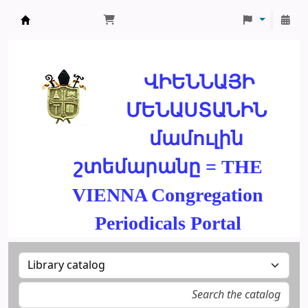
ՄԽԻԹԱՐԵԱՆ ՄԻԱԲԱՆՈՒԹԻՒՆ
ՎԻԵՆՆԱՅԻ
ՄԵՆԱՍՏԱՆԻՆ
մամուլին
շտեմարանը = THE
VIENNA Congregation
Periodicals Portal