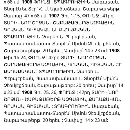
x 68 սմ:
1906
ՓՈՒՆՋ : ՏՊԱԳՐՈՒԹԻՒՆ Սագաեան,
Տնօրէն եւ Տէր՝ Հ. Ս. Ալաճաճեան, Շաբաթաթերթ:
Չափսը՝ 47 x 68 սմ:
1907
Թիւ 1-15, ՓՈՒՆՋ : 41րդ
ՏԱՐԻ - ՆՈՐ ՇՐՋԱՆ - ՇԱԲԱԹԱԹԵՐԹ ԱԶԳԱՅԻՆ,
ԳՐԱԿԱՆ, ԳԻՏԱԿԱՆ ԵՒ ՔԱՂԱՔԱԿԱՆ :
ՏՊԱԳՐՈՒԹԻՒՆ Զարեհ Ն․ Պէրպէրեան,
Պատասխանատու-Տնօրէն՝ Սիմոն Չէօմլէքճեան,
Շաբաթաթերթ: 20 երես ; Չափսը՝ 14 x 23 սմ:
1908
Թիւ 16-24, ՓՈՒՆՋ : 42րդ ՏԱՐԻ - ՆՈՐ ՇՐՋԱՆ -
ՇԱԲԱԹԱԹԵՐԹ ԱԶԳԱՅԻՆ, ԳՐԱԿԱՆ, ԳԻՏԱԿԱՆ ԵՒ
ՔԱՂԱՔԱԿԱՆ : ՏՊԱԳՐՈՒԹԻՒՆ Զարեհ Ն․
Պէրպէրեան, Պատասխանատու-Տնօրէն՝ Սիմոն
Չէօմլէքճեան, Շաբաթաթերթ: 20 երես ; Չափսը՝ 14
x 23 սմ:
1908
Թիւ 25, 26, ՓՈՒՆՋ : 42րդ ՏԱՐԻ - ՆՈՐ
ՇՐՋԱՆ - ՇԱԲԱԹԱԹԵՐԹ ԱԶԳԱՅԻՆ, ՔԱՂԱՔԱԿԱՆ,
ԳՐԱԿԱՆ, ԳԻՏԱԿԱՆ : ՏՊԱԳՐՈՒԹԻՒՆ Սագաեան,
Պատասխանատու-Տնօրէն՝ Սիմոն Չէօմլէքճեան,
Շաբաթաթերթ: 20 երես ; Չափսը՝ 14 x 23 սմ: