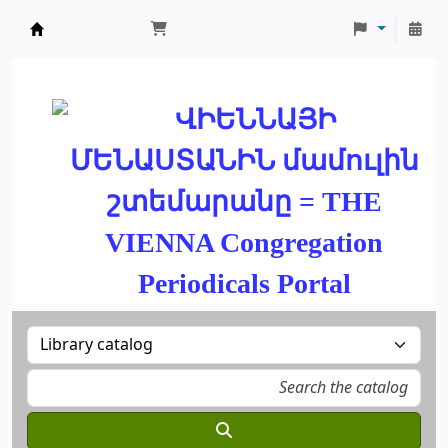
ՄԽԻԹԱՐԵԱՆ ՄԻԱԲԱՆՈՒԹԻՒՆ
ՎԻԵՆՆԱՅԻ
ՄԵՆԱՍՏԱՆԻՆ մամուլին
շտեմարանը = THE
VIENNA Congregation
Periodicals Portal