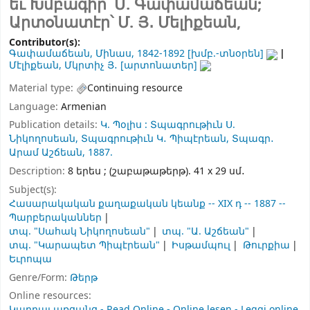
եւ Խմբագիր՝ Մ. Գափամաճեան;
Արտօնատէր՝ Մ. Յ․ Մելիքեան,
Contributor(s):
Գափամաճեան, Մինաս
, 1842-1892
[խմբ.-տնօրեն]
Մէլիքեան, Մկրտիչ Յ․
[արտոնատեր]
Material type:
Continuing resource
Language:
Armenian
Publication details:
Կ. Պօլիս :
Տպագրութիւն Ս.
Նիկողոսեան,
Տպագրութիւն Կ․ Պիպէրեան,
Տպագր․
Արամ Աշճեան,
1887.
Description:
8 երես ; (շաբաթաթերթ). 41 x 29 սմ․
Subject(s):
Հասարակական քաղաքական կեանք -- XIX դ -- 1887 --
Պարբերականներ
տպ. "Սահակ Նիկողոսեան"
տպ. "Ա. Աշճեան"
տպ. "Կարապետ Պիպէրեան"
Իսթամպուլ
Թուրքիա
Եւրոպա
Genre/Form:
Թերթ
Online resources:
Կարդալ առցանց - Read Online - Online lesen - Leggi online