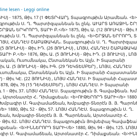
e lesen - Leggi online
ՒՆԻՍ) - 1875, Թիւ 17 (1 ՓԵՏՐՎԱՐ), Տպագրութիւն Արամեան. <
 Տպագրութիւն Ս․ Ղ․ Պարտիզպանեան եւ ընկ․ ԱՒԱՐՏ ԱՌԱՋԻՆ Շ
 ԵՐԿՐՈՐԴ, ՏԱՐԻ Բ.</b> 1875, Թիւ Ա․ (12 ՅՈՒԼԻՍ) - Թիւ Ի
ւթիւն Ս․ Ղ․ Պարտիզպանեան եւ ընկ․ <b>ՇՐՋԱՆ ԵՐՐՈՐԴ, Տ
ԻՍ) , ԼՈՅՍ, ՀԱՆԴԷՍ ՇԱԲԱԹԱԿԱՆ․ Տպագրութիւն Ս․ Ղ․ Պարտիզպ
 (5 ՅՈՒՆԻՍ) - Թիւ ԻԴ․ (26 ՅՈՒՆԻՍ) , ԼՈՅՍ, ՀԱՆԴԷՍ ՇԱԲԱԹԱԿԱ
.</b> 1876, Թիւ Ա․ (5 ՅՈՒՆԻՍ) - Թիւ ԻԴ․ (3 ՅՈՒԼԻՍ) , ԼՈՅ
ական, Ուսումնակա, Ընտանեկան Եւ Այլն․ Ի Տպարանի
 Ա․ (5 ՅՈՒՆԻՍ) - Թիւ ԻԳ․ (29 ԴԵԿՏԵՄԲԵՐ) , ԼՈՅՍ, ՀԱՆԴԷՍ
ւսումնակա, Ընտանեկան Եւ Այլն․ Ի Տպարանի Հայաստանե
ԱՐ) - Թիւ ԿԷ․ (22 ՅՈՒՆԻՍ) , ԼՈՅՍ ՀԱՆԴԷՍ․ Ի Տպարանի Հայա
- 1878, Թիւ 76 (15 ԴԵԿՏԵՄԲԵՐ) , ԼՈՅՍ ՀԱՆԴԷՍ․ Ի Տպարանի
 1 - Թիւ 37․ ԼՈՅՍ ՀԱՆԴԷՍ․ Տպագրութիւն Յ․ Գավաֆեան․ Խ
Արտօնատէր Հ․ Դիմաքսեան։ <b>ՈՒԹԵՐՈՐԴ ՏԱՐԻ</b> 1880, 
․ Խմբագիր Մ․ Գափամաճեան, Խմբագիր-Տնօրէն Յ․ Յ․ Պարոն
1880, Թիւ 52 - Թիւ 57․ ԼՈՅՍ ՀԱՆԴԷՍ․ Տպագրութիւն Ս․ Ղ․
ան, Խմբագիր-Տնօրէն Յ․ Յ․ Պարոնեան, Արտօնատէր Հ․
 - Թիւ 62․ ԼՈՅՍ ՀԱՆԴԷՍ․ Տպագրութիւն Յովսեփայ Գավաֆեա
ան։ <b>ԻՆՆԵՐՈՐԴ ՏԱՐԻ</b> 1880, Թիւ 94 - Թիւ 125․ ԼՈՅ
ագիր Մ․ Գափամաճեան, Արտօնատէր Հ․ Դիմաքսեան։ <b>Ի