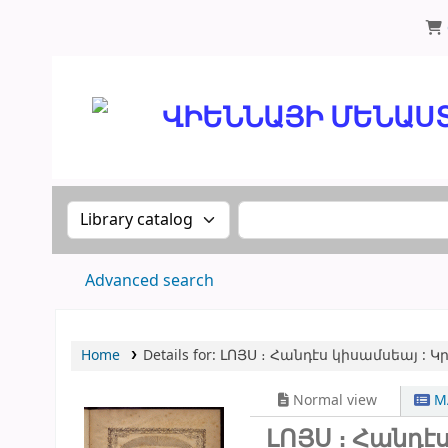
ՄԽԻԹԱՐԵԱՆ ՄԻԱԲԱՆՈՒԹԻՒՆ
ՎԻԵՆՆԱՅԻ ՄԵՆԱՍՏԱՆ
Search the catalog by:
Search the catalog
Advanced search
Home
Details for:
ԼՈՅՍ ։
Հանդէս կիսամսեայ : Կ
Normal view
MA
ԼՈՅՍ ։ Հանդէ