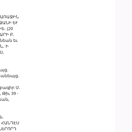
b>ԱՌԱՋԻՆ
ՐՋԱՆԻ ԵՒ
Ե․ (20
ԱՐԻ Բ.
անեան եւ
Ն․ Ի
Ս,
այց․
ստանեայց․
մբագիր Մ․
Թիւ 39 -
եան,
ն․
Ս ՀԱՆԴԷՍ
ՆՆԵՐՈՐԴ