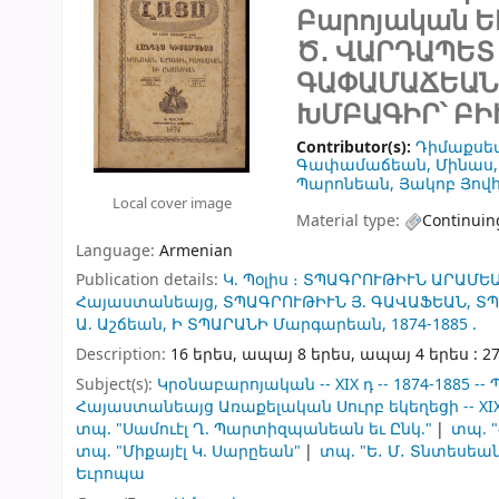
Բարոյական Ե
Ծ․ ՎԱՐԴԱՊԵՏ
ԳԱՓԱՄԱՃԵԱՆ,
ԽՄԲԱԳԻՐ՝ ԲԻ
Contributor(s):
Դիմաքսե
Գափամաճեան, Մինաս
Պարոնեան, Յակոբ Յով
Local cover image
Material type:
Continuin
Language:
Armenian
Publication details:
Կ. Պoլիս ։
ՏՊԱԳՐՈՒԹԻՒՆ ԱՐԱՄԵԱ
Հայաստանեայց,
ՏՊԱԳՐՈՒԹԻՒՆ Յ. ԳԱՎԱՖԵԱՆ,
ՏՊ
Ա. Աշճեան,
Ի ՏՊԱՐԱՆԻ Մարգարեան,
1874-1885 .
Description:
16 երես, ապայ 8 երես, ապայ 4 երես : 27 
Subject(s):
Կրօնաբարոյական -- XIX դ -- 1874-1885 
Հայաստանեայց Առաքելական Սուրբ եկեղեցի -- XIX 
տպ. "Սամուէլ Ղ. Պարտիզպանեան եւ Ընկ."
տպ. 
տպ. "Միքայէլ Կ. Սարըեան"
տպ. "Ե․ Մ․ Տնտեսեա
Եւրոպա