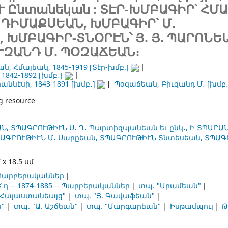
Ւ Ընտանեկան :
ՏԷՐ-ԽՄԲԱԳԻՐ՝ ՀՄ
 ԴԻՄԱՔՍԵԱՆ, ԽՄԲԱԳԻՐ՝ Մ․
 ԽՄԲԱԳԻՐ-ՏՆՕՐԷՆ՝ Յ․ Յ․ ՊԱՐՈՆԵ
ՒԶԱՆԴ Մ․ ՊՕԶԱՃԵԱՆ։
ան, Հմայեակ
, 1845-1919
[Տէր-խմբ.]
, 1842-1892
[խմբ․]
հաննէսի
, 1843-1891
[խմբ․]
Պօզաճեան, Բիւզանդ Մ․
[խմբ․
g resource
Ն,
ՏՊԱԳՐՈՒԹԻՒՆ Ս․ Ղ․ Պարտիզպանեան եւ ընկ․,
Ի ՏՊԱՐԱ
ԱԳՐՈՒԹԻՒՆ Մ․ Սարըեան,
ՏՊԱԳՐՈՒԹԻՒՆ Տնտեսեան,
ՏՊԱԳ
x 18.5 սմ
-- Պարբերականներ
դ -- 1874-1885 -- Պարբերականներ
տպ. "Արամեան"
"Հայաստանեայց"
տպ. "Յ. Գավաֆեան"
ն"
տպ. "Ա. Աշճեան"
տպ. "Մարգարեան"
Իսթամպուլ
Թ