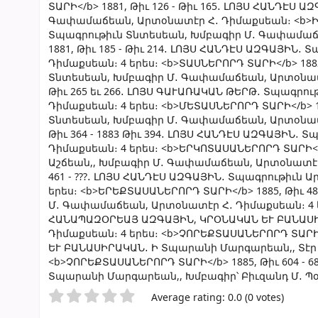
ՏԱՐԻ</b> 1881, Թիւ 126 - Թիւ 165․ ԼՈՅՍ ՀԱՆԴԷՍ
Գափամաճեան, Արտօնատէր Հ․ Դիմաքսեան։ <b>ԻՆՆԵ
Տպագրութիւն Տնտեսեան, Խմբագիր Մ․ Գափամաճե
1881, Թիւ 185 - Թիւ 214․ ԼՈՅՍ ՀԱՆԴԷՍ ԱԶԳԱՅԻ
Դիմաքսեան։ 4 երես։ <b>ՏԱՍՆԵՐՈՐԴ ՏԱՐԻ</b> 1882
Տնտեսեան, Խմբագիր Մ․ Գափամաճեան, Արտօնատէր 
Թիւ 265 եւ 266․ ԼՈՅՍ ԳԱՒԱՌԱԿԱՆ ԹԵՐԹ․ Տպագր
Դիմաքսեան։ 4 երես։ <b>ՄԵՏԱՍՆԵՐՈՐԴ ՏԱՐԻ</b> 18
Տնտեսեան, Խմբագիր Մ․ Գափամաճեան, Արտօնատէր
Թիւ 364 - 1883 Թիւ 394․ ԼՈՅՍ ՀԱՆԴԷՍ ԱԶԳԱՅԻՆ․
Դիմաքսեան։ 4 երես։ <b>ԵՐԿՈՏԱՍԱՆԵՐՈՐԴ ՏԱՐԻ</b>
Աշճեան,, Խմբագիր Մ․ Գափամաճեան, Արտօնատէր 
461 - ???․ ԼՈՅՍ ՀԱՆԴԷՍ ԱԶԳԱՅԻՆ․ Տպագրութիւն
երես։ <b>ԵՐԵՔՏԱՍԱՆԵՐՈՐԴ ՏԱՐԻ</b> 1885, Թիւ 4
Մ․ Գափամաճեան, Արտօնատէր Հ․ Դիմաքսեան։ 4 երե
ՀԱՆԱՊԱԶՕՐԵԱՅ ԱԶԳԱՅԻՆ, ԿՐՕՆԱԿԱՆ ԵՒ ԲԱՆԱՍԻՐ
Դիմաքսեան։ 4 երես։ <b>ՉՈՐԵՔՏԱՍԱՆԵՐՈՐԴ ՏԱՐԻ<
ԵՒ ԲԱՆԱՍԻՐԱԿԱՆ․ Ի Տպարանի Մարգարեան,, Տէր ե
<b>ՉՈՐԵՔՏԱՍԱՆԵՐՈՐԴ ՏԱՐԻ</b> 1885, Թիւ 604 -
Տպարանի Մարգարեան,, Խմբագիր՝ Բիւզանդ Մ․ Պօ
Star ratings
Average rating: 0.0 (0 votes)