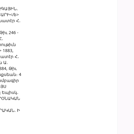
ԶԳԱՅԻՆ․
ԱՐԻ</b>
նատէր Հ․
իւ 246 -
Հ․
րութիւն
1883,
նատէր Հ․
ն Ա.
84, Թիւ
աքսեան։ 4
 Խմբագիր
ՈՅՍ
 Եպիսկ․
ԿՐՕՆԱԿԱՆ
ՐԱԿԱՆ․ Ի