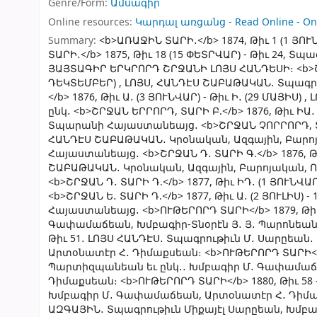
Genre/Form:
Ամսագիր
Online resources:
Կարդալ առցանց - Read Online - Onlin
Summary:
<b>ԱՌԱՋԻՆ ՏԱՐԻ․</b> 1874, Թիւ 1 (1 ՅՈ
ՏԱՐԻ․</b> 1875, Թիւ 18 (15 ՓԵՏՐՎԱՐ) - Թիւ 24,
ՅԱՅՏԱԳԻՐ ԵՐԿՐՈՐԴ ՇՐՋԱՆԻ ԼՈՅՍ ՀԱՆԴԵՍԻ։ <b>ՇՐՋԱՆ
ԴԵԿՏԵՄԲԵՐ) , ԼՈՅՍ, ՀԱՆԴԷՍ ՇԱԲԱԹԱԿԱՆ․ Տպագրո
</b> 1876, Թիւ Ա․ (3 ՅՈՒՆՎԱՐ) - Թիւ Ի․ (29 ՄԱՅ
ընկ․ <b>ՇՐՋԱՆ ԵՐՐՈՐԴ, ՏԱՐԻ Բ.</b> 1876, Թիւ ԻԱ․
Տպարանի Հայաստանեայց․ <b>ՇՐՋԱՆ ՉՈՐՐՈՐԴ, ՏԱՐԻ Բ
ՀԱՆԴԷՍ ՇԱԲԱԹԱԿԱՆ․ Կրօնական, Ազգային, Բարոյ
Հայաստանեայց․ <b>ՇՐՋԱՆ Դ․ ՏԱՐԻ Գ.</b> 1876, Թիւ
ՇԱԲԱԹԱԿԱՆ․ Կրօնական, Ազգային, Բարոյական, Ո
<b>ՇՐՋԱՆ Դ․ ՏԱՐԻ Դ.</b> 1877, Թիւ ԻԴ․ (1 ՅՈՒՆՎ
<b>ՇՐՋԱՆ Ե․ ՏԱՐԻ Դ.</b> 1877, Թիւ Ա․ (2 ՅՈՒԼԻՍ) 
Հայաստանեայց․ <b>ՈՒԹԵՐՈՐԴ ՏԱՐԻ</b> 1879, Թիւ
Գափամաճեան, Խմբագիր-Տնօրէն Յ․ Յ․ Պարոնեան, 
Թիւ 51․ ԼՈՅՍ ՀԱՆԴԷՍ․ Տպագրութիւն Մ․ Սարըեան
Արտօնատէր Հ․ Դիմաքսեան։ <b>ՈՒԹԵՐՈՐԴ ՏԱՐԻ</b> 
Պարտիզպանեան եւ ընկ․․ Խմբագիր Մ․ Գափամաճե
Դիմաքսեան։ <b>ՈՒԹԵՐՈՐԴ ՏԱՐԻ</b> 1880, Թիւ 58
Խմբագիր Մ․ Գափամաճեան, Արտօնատէր Հ․ Դիմաքսե
ԱԶԳԱՅԻՆ․ Տպագրութիւն Միքայէլ Սարըեան, Խմբ