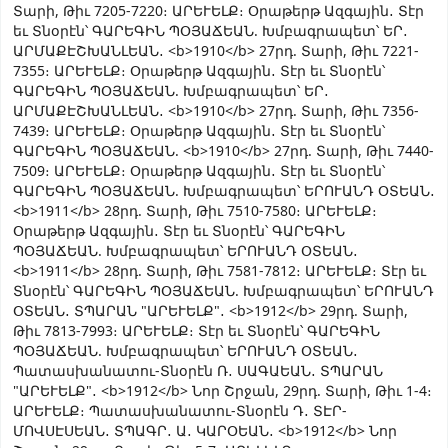
Տարի, Թիւ 7205-7220։ ԱՐԵՒԵԼՔ։ Օրաթերթ Ազգային․ Տէր
եւ Տնօրէն՝ ԳԱՐԵԳԻՆ ՊՕՅԱՃԵԱՆ. Խմբագրապետ՝ ԵՐ․
ԱՐՄԱՔԷՇԽԱՆԼԵԱՆ․ <b>1910</b> 27րդ. Տարի, Թիւ 7221-
7355։ ԱՐԵՒԵԼՔ։ Օրաթերթ Ազգային․ Տէր եւ Տնօրէն՝
ԳԱՐԵԳԻՆ ՊՕՅԱՃԵԱՆ. Խմբագրապետ՝ ԵՐ․
ԱՐՄԱՔԷՇԽԱՆԼԵԱՆ․ <b>1910</b> 27րդ. Տարի, Թիւ 7356-
7439։ ԱՐԵՒԵԼՔ։ Օրաթերթ Ազգային․ Տէր եւ Տնօրէն՝
ԳԱՐԵԳԻՆ ՊՕՅԱՃԵԱՆ. <b>1910</b> 27րդ. Տարի, Թիւ 7440-
7509։ ԱՐԵՒԵԼՔ։ Օրաթերթ Ազգային․ Տէր եւ Տնօրէն՝
ԳԱՐԵԳԻՆ ՊՕՅԱՃԵԱՆ. Խմբագրապետ՝ ԵՐՈՒԱՆԴ ՕՏԵԱՆ․
<b>1911</b> 28րդ. Տարի, Թիւ 7510-7580։ ԱՐԵՒԵԼՔ։
Օրաթերթ Ազգային․ Տէր եւ Տնօրէն՝ ԳԱՐԵԳԻՆ
ՊՕՅԱՃԵԱՆ. Խմբագրապետ՝ ԵՐՈՒԱՆԴ ՕՏԵԱՆ․
<b>1911</b> 28րդ. Տարի, Թիւ 7581-7812։ ԱՐԵՒԵԼՔ։ Տէր եւ
Տնօրէն՝ ԳԱՐԵԳԻՆ ՊՕՅԱՃԵԱՆ. Խմբագրապետ՝ ԵՐՈՒԱՆԴ
ՕՏԵԱՆ․ ՏՊԱՐԱՆ "ԱՐԵՒԵԼՔ"․ <b>1912</b> 29րդ. Տարի,
Թիւ 7813-7993։ ԱՐԵՒԵԼՔ։ Տէր եւ Տնօրէն՝ ԳԱՐԵԳԻՆ
ՊՕՅԱՃԵԱՆ. Խմբագրապետ՝ ԵՐՈՒԱՆԴ ՕՏԵԱՆ․
Պատասխանատու-Տնօրէն Ռ․ ՍԱԳԱԵԱՆ․ ՏՊԱՐԱՆ
"ԱՐԵՒԵԼՔ"․ <b>1912</b> Նոր Շրջան, 29րդ. Տարի, Թիւ 1-4։
ԱՐԵՒԵԼՔ։ Պատասխանատու-Տնօրէն Դ․ ՏԷՐ-
ՄՈՎՍԷՍԵԱՆ․ ՏՊԱԳՐ․ Ա․ ԿԱՐՕԵԱՆ․ <b>1912</b> Նոր