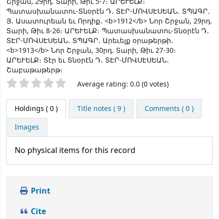
Շրջան, 29րդ. Տարի, Թիւ 5-7։ ԱՐԵՒԵԼՔ։
Պատասխանատու-Տնօրէն Դ․ ՏԷՐ-ՄՈՎՍԷՍԵԱՆ․ ՏՊԱԳՐ․
Յ․ Ասատուրեան եւ Որդիք․ <b>1912</b> Նոր Շրջան, 29րդ.
Տարի, Թիւ 8-26։ ԱՐԵՒԵԼՔ։ Պատասխանատու-Տնօրէն Դ․
ՏԷՐ-ՄՈՎՍԷՍԵԱՆ․ ՏՊԱԳՐ․ Արեւելք օրաթերթի․
<b>1913</b> Նոր Շրջան, 30րդ. Տարի, Թիւ 27-30։
ԱՐԵՒԵԼՔ։ Տէր եւ Տնօրէն Դ․ ՏԷՐ-ՄՈՎՍԷՍԵԱՆ․
Շաբաթաթերթ։
Star ratings
Average rating: 0.0 (0 votes)
Holdings
( 0 )
Title notes ( 9 )
Comments ( 0 )
Images
No physical items for this record
Print
Cite