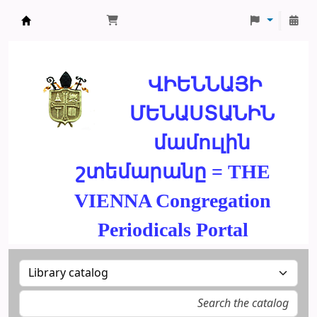
ՄԽԻԹԱՐԵԱՆ ՄԻԱԲԱՆՈՒԹԻՒՆ
ՎԻԵՆՆԱՅԻ
ՄԵՆԱՍՏԱՆԻՆ
մամուլին
շտեմարանը = THE
VIENNA Congregation
Periodicals Portal