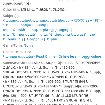
շաբաթաթերթ) ։
Other title:
ԼՈՒՍԻՆ, ՊԱՅՔԱՐ, ՉԷԶՈՔ ։
Subject(s):
Հասարակական քաղաքական կեանք -- XIX-XX դդ -- 1884-
1913 -- Պարբերականներ
տպ. "Զարեհ"
տպ. "Արեւելք լրագրոյ"
տպ. "Ա․ Կարօեան"
տպ. "Յ. Ասատուրեան եւ Որդիք"
Իսթամպուլ
Թուրքիա
Եւրոպա
Genre/Form:
Թերթ
Online resources:
Կարդալ առցանց - Read Online - Online lesen - Leggi online
Summary:
<b>1884</b> Ա. Տարի, Թիւ 1-129։ ՏՊԱԳՐՈՒԹԻՒՆ
ԶԱՐԵՀ. <b>1884</b> Ա. Տարի, Թիւ 130-300։
ՏՊԱԳՐՈՒԹԻՒՆ ԱՐԵՒԵԼՔ ԼՐԱԳՐՈՅ. <b>1885</b> Բ. Տարի,
Թիւ 301-600։ ՏՊԱԳՐՈՒԹԻՒՆ ԱՐԵՒԵԼՔ ԼՐԱԳՐՈՅ.
<b>1886</b> Գ. Տարի, Թիւ 601-900։ ՏՊԱԳՐՈՒԹԻՒՆ
ԱՐԵՒԵԼՔ ԼՐԱԳՐՈՅ. <b>1887</b> Դ. Տարի, Թիւ 901-1200։
ՏՊԱԳՐՈՒԹԻՒՆ ԱՐԵՒԵԼՔ ԼՐԱԳՐՈՅ. <b>1888</b> Ե. Տարի,
Թիւ 1201-1500։ ՏՊԱԳՐՈՒԹԻՒՆ ԱՐԵՒԵԼՔ ԼՐԱԳՐՈՅ.
<b>1889</b> Զ. Տարի, Թիւ 1501-1791։ ՏՊԱԳՐՈՒԹԻՒՆ