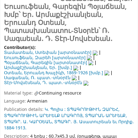
Եուսուֆեան, Գարեգին Պօյաճեան,
Խմբ՝ Եր․ Արմաքէշխանլեան,
Երուանդ Օտեան,
Պատասխանատու-Տնօրէն՝ Ռ․
Սագաեան․ Դ․ Տէր-Մովսէսեան․
Contributor(s):
Տամատեան, Ստեփան
[արտօնատէր]
Եուսուֆեան, Զարեհ
[արտօնատէր]
Պօյաճեան, Գարեգին
[արտօնատէր]
Արմաքէշխանլեան, Եր․
[խմբ.]
Օտեան, Երուանդ Խաչիկի
, 1869-1926
[խմբ.]
Սագաեան, Ռ․ պատ․-տնօրէն
Տէր-Մովսէսեան, Դ․ պատ․-տնօրէն
Material type:
Continuing resource
Language:
Armenian
Publication details:
Կ. Պոլիս :
ՏՊԱԳՐՈՒԹԻՒՆ ԶԱՐԵՀ,
ՏՊԱԳՐՈՒԹԻՒՆ ԱՐԵՒԵԼՔ ԼՐԱԳՐՈՅ,
ՏՊԱՐԱՆ ԱՐեՒեԼՔ,
ՏՊԱԳՐ․ Ա․ ԿԱՐՕԵԱՆ,
ՏՊԱԳՐ․ Յ․ Ասատուրեան եւ Որդիք․
1884-1913.
Description:
4 երես ; 60.7x45.3 սմ. (օրաթերթ, ապայ