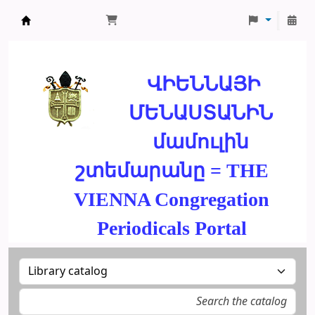
ՄԽԻԹԱՐԵԱՆ ՄԻԱԲԱՆՈՒԹԻՒՆ
ՎԻԵՆՆԱՅԻ
ՄԵՆԱՍՏԱՆԻՆ
մամուլին
շտեմարանը = THE
VIENNA Congregation
Periodicals Portal