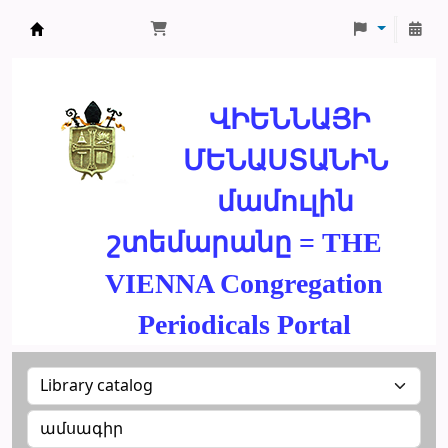
ՄԽԻԹԱՐԵԱՆ ՄԻԱԲԱՆՈՒԹԻՒՆ
ՎԻԵՆՆԱՅԻ
ՄԵՆԱՍՏԱՆԻՆ
մամուլին
շտեմարանը = THE
VIENNA Congregation
Periodicals Portal