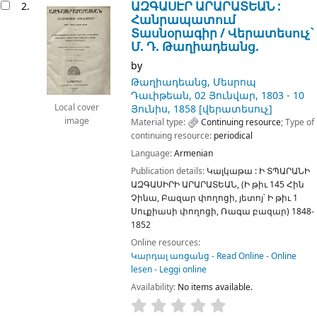
ԱԶԳԱՍԷՐ ԱՐԱՐԱՏԵԱՆ :
2.
Հանրապատում
Տասնօրագիր /
Վերատեսուչ`
Մ. Դ. Թաղիադեանց.
by
Թաղիադեանց, Մեսրոպ
Դաւիթեան
, 02 Յունվար, 1803 - 10
Յունիս, 1858
[վերատեսուչ]
Local cover
image
Material type:
Continuing resource
; Type of
continuing resource:
periodical
Language:
Armenian
Publication details:
Կալկաթա :
Ի ՏՊԱՐԱՆԻ
ԱԶԳԱՍԻՐԻ ԱՐԱՐԱՏԵԱՆ, (Ի թիւ 145 Հին
Չինա, Բազար փողոցի, յետոյ՝ Ի թիւ 1
Սուքիասի փողոցի, Ռագա բազար)
1848-
1852
Online resources:
Կարդալ առցանց - Read Online - Online
lesen - Leggi online
Availability:
No items available.