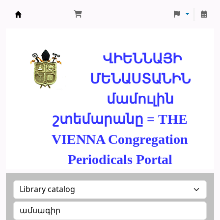
ՄԽԻԹԱՐԵԱՆ ՄԻԱԲԱՆՈՒԹԻՒՆ
ՎԻԵՆՆԱՅԻ
ՄԵՆԱՍՏԱՆԻՆ
մամուլին
շտեմարանը = THE
VIENNA Congregation
Periodicals Portal