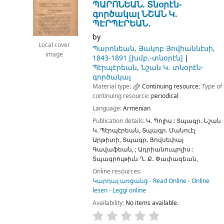
ՊԱՐՈՆԵԱՆ. Տնօրէն-
գործակալ ՆՇԱՆ Կ․
ՊԷՐՊԷՐԵԱՆ․
by
Local cover
Պարոնեան, Յակոբ Յովհաննէսի
,
image
1843-1891
[խմբ.-տնօրէն]
Պէրպէրեան, Նշան Կ․ տնօրէն-
գործակալ
Material type:
Continuing resource
; Type of
continuing resource:
periodical
Language:
Armenian
Publication details:
Կ. Պոլիս :
Տպագր. Նշան
Կ. Պէրպէրեան, Տպագր. Մանուէլ
Արթիտի, Տպագր. Յովսեփայ
Գավաֆեան,
;
Ադրիանուպոլիս :
Տպագրութիւն Ղ․ Ք․ Փափազեան,
Online resources:
Կարդալ առցանց - Read Online - Online
lesen - Leggi online
Availability:
No items available.