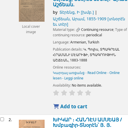
Աշճեան.
by
Տէրենց, Ի
[խմբ.]
Աշճեան, Արամ
, 1855-1909
[տնօրէն
եւ տէր]
Local cover
Material type:
Continuing resource
; Type of
image
continuing resource:
periodical
Language:
Armenian
,
Turkish
Publication details:
Կ. Պոլիս,
ՏՊԱԳՐԵԱԼ
ՀՐԱՄԱՆՒ ՄԷԱՐԻՖԻ, ՏՊԱԳՐՈՒԹԻՒՆ
ԱՇՃԵԱՆ,
1883-1888
Online resources:
Կարդալ առցանց - Read Online - Online
lesen - Leggi online
Availability:
No items available.
Add to cart
ԽԻԿԱՐ ։ ՀԱՆԴԷՍ ԱՄՍԵԱՅ /
2.
Խմբագիր-Տնօրէն՝ Յ․ Յ․