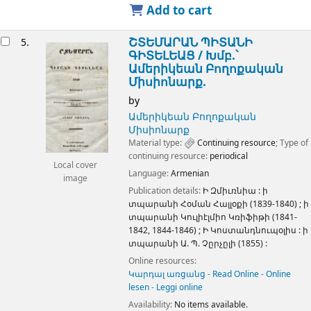
Add to cart
ՇՏԵՄԱՐԱՆ ՊԻՏԱՆԻ
5.
ԳԻՏԵԼԵԱՑ /
Խմբ.՝
Ամերիկեան Բողոքական
Միսիոնարք.
by
Ամերիկեան Բողոքական
Միսիոնարք
Material type:
Continuing resource
; Type of
continuing resource:
periodical
Local cover
Language:
Armenian
image
Publication details:
Ի Զմիւռնիա :
ի
տպարանի Հօման Հալլօքի (1839-1840) ; ի
տպարանի Կուլիէլմիո Կռիֆիթի (1841-
1842, 1844-1846)
;
Ի Կոստանդնուպօլիս :
ի
տպարանի Ա. Պ. Չըրչըլի (1855) :
Online resources:
Կարդալ առցանց - Read Online - Online
lesen - Leggi online
Availability:
No items available.