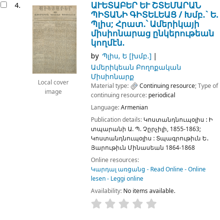
ԱՒԵՏԱԲԵՐ ԵՒ ՇՏԵՄԱՐԱՆ
4.
ՊԻՏԱՆԻ ԳԻՏԵԼԵԱՑ /
Խմբ.` Ե.
Պլիս; Հրատ.՝ Ամերիկայի
միսիոնարաց ընկերութեան
կողմէն.
by
Պլիս, Ե
[խմբ.]
Ամերիկեան Բողոքական
Միսիոնարք
Local cover
Material type:
Continuing resource
; Type of
image
continuing resource:
periodical
Language:
Armenian
Publication details:
Կոստանդնուպօլիս :
Ի
տպարանի Ա. Պ. Չըրչիլի,
1855-1863
;
Կոստանդնուպօլիս :
Տպագրութիւն Ե․
Յարութիւն Մինասեան
1864-1868
Online resources:
Կարդալ առցանց - Read Online - Online
lesen - Leggi online
Availability:
No items available.