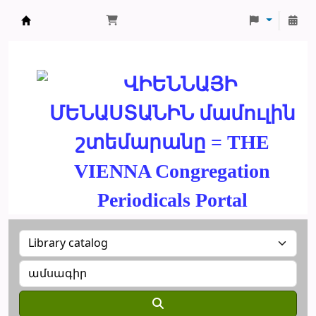
ՄԽԻԹԱՐԵԱՆ ՄԻԱԲԱՆՈՒԹԻՒՆ
ՎԻԵՆՆԱՅԻ
ՄԵՆԱՍՏԱՆԻՆ մամուլին
շտեմարանը = THE
VIENNA Congregation
Periodicals Portal