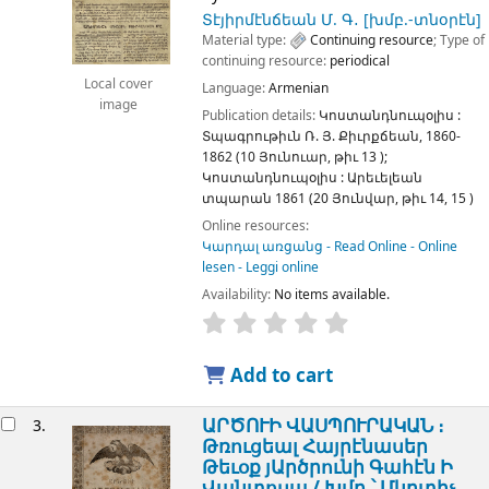
Տէյիրմէնճեան Մ. Գ․
[խմբ.-տնօրէն]
Material type:
Continuing resource
; Type of
continuing resource:
periodical
Local cover
Language:
Armenian
image
Publication details:
Կոստանդնուպօլիս :
Տպագրութիւն Ռ. Յ. Քիւրքճեան,
1860-
1862 (10 Յունուար, թիւ 13 )
;
Կոստանդնուպօլիս :
Արեւելեան
տպարան
1861 (20 Յունվար, թիւ 14, 15 )
Online resources:
Կարդալ առցանց - Read Online - Online
lesen - Leggi online
Availability:
No items available.
Add to cart
ԱՐԾՈՒԻ ՎԱՍՊՈՒՐԱԿԱՆ ։
3.
Թռուցեալ Հայրէնասեր
Թեւօք յԱրծրունի Գահէն Ի
Վանտոսպ /
Խմբ.՝ Մկրտիչ