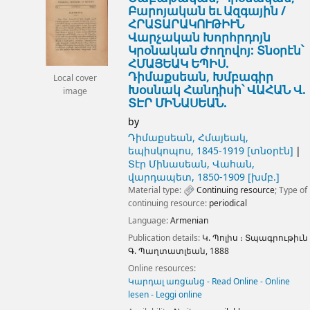
Բարոյական եւ Ազգային /
ՀՐԱՏԱՐԱԿՈՒԹԻՒՆ
Վարչական Խորհրդոյն
Կրօնական Ժողովոյ: Տնօրէն՝
ՀՄԱՅԵԱԿ ԵՊԻՍ.
Դիմաքսեան, Խմբագիր
Local cover
Խօսնակ Հանդիսի՝ ՎԱՀԱՆ Վ.
image
ՏԷՐ ՄԻՆԱՍԵԱՆ.
by
Դիմաքսեան, Հմայեակ,
եպիսկոպոս
, 1845-1919
[տնօրէն]
Տէր Մինասեան, Վահան,
վարդապետ
, 1850-1909
[խմբ.]
Material type:
Continuing resource
; Type of
continuing resource:
periodical
Language:
Armenian
Publication details:
Կ. Պոլիս ։
Տպագրութիւն
Գ. Պաղտատլեան,
1888
Online resources:
Կարդալ առցանց - Read Online - Online
lesen - Leggi online