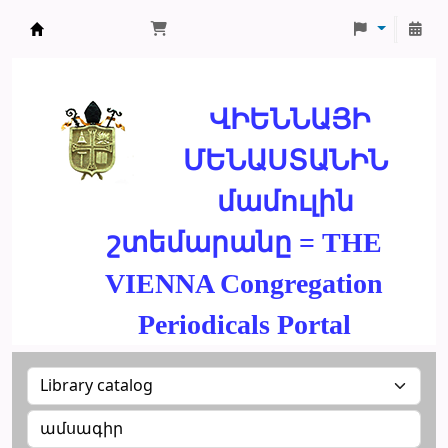
ՄԽԻԹԱՐԵԱՆ ՄԻԱԲԱՆՈՒԹԻՒՆ
ՎԻԵՆՆԱՅԻ
ՄԵՆԱՍՏԱՆԻՆ
մամուլին
շտեմարանը = THE
VIENNA Congregation
Periodicals Portal