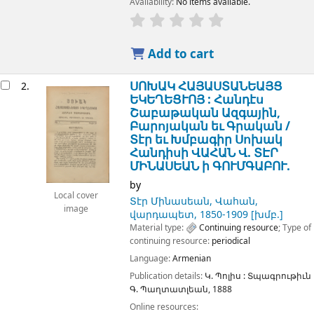
Availability:
No items available.
Add to cart
ՍՈԽԱԿ ՀԱՅԱՍՏԱՆԵԱՅՑ
2.
ԵԿԵՂԵՑՒՈՅ : Հանդէս
Շաբաթական Ազգային,
Բարոյական եւ Գրական /
Տէր եւ Խմբագիր Սոխակ
Հանդիսի ՎԱՀԱՆ Վ. ՏԷՐ
ՄԻՆԱՍԵԱՆ ի ԳՈՒՄԳԱԲՈՒ.
by
Local cover
Տէր Մինասեան, Վահան,
image
վարդապետ
, 1850-1909
[խմբ.]
Material type:
Continuing resource
; Type of
continuing resource:
periodical
Language:
Armenian
Publication details:
Կ. Պոլիս :
Տպագրութիւն
Գ. Պաղտատլեան,
1888
Online resources: