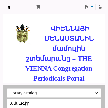
ՄԽԻԹԱՐԵԱՆ ՄԻԱԲԱՆՈՒԹԻՒՆ
ՎԻԵՆՆԱՅԻ
ՄԵՆԱՍՏԱՆԻՆ
մամուլին
շտեմարանը = THE
VIENNA Congregation
Periodicals Portal