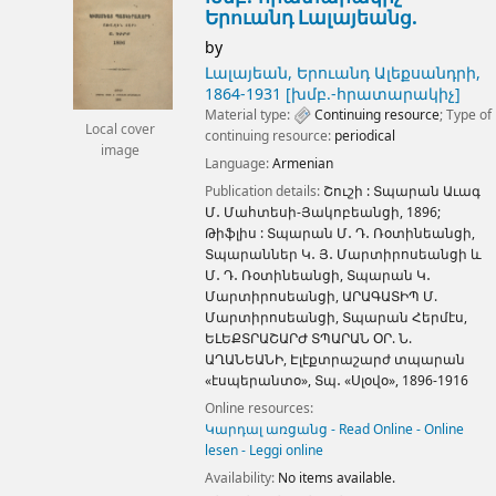
Երուանդ Լալայեանց.
by
Լալայեան, Երուանդ Ալեքսանդրի
,
1864-1931
[խմբ.-հրատարակիչ]
Material type:
Continuing resource
; Type of
Local cover
continuing resource:
periodical
image
Language:
Armenian
Publication details:
Շուշի :
Տպարան Աւագ
Մ․ Մահտեսի-Յակոբեանցի,
1896
;
Թիֆլիս :
Տպարան Մ․ Դ․ Ռօտինեանցի,
Տպարաններ Կ․ Յ․ Մարտիրոսեանցի և
Մ․ Դ․ Ռօտինեանցի, Տպարան Կ․
Մարտիրոսեանցի, ԱՐԱԳԱՏԻՊ Մ.
Մարտիրոսեանցի, Տպարան Հերմէս,
ԵԼԵՔՏՐԱՇԱՐԺ ՏՊԱՐԱՆ ՕՐ. Ն.
ԱՂԱՆԵԱՆԻ, Էլէքտրաշարժ տպարան
«էսպերանտօ», Տպ․ «Սլօվօ»,
1896-1916
Online resources:
Կարդալ առցանց - Read Online - Online
lesen - Leggi online
Availability:
No items available.