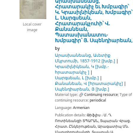
Արասխանեանց,
Հրատարակիչ եւ Խմբագիր՝
Կ. Կրասիլնիկեան, Խմբագիր՝
Լ. Սարգսեան,
Հրատարակչուհի՝ Վ.
Local cover
Քանանեան,
image
Պատասխանատու-
Խմբագիր՝ Յ. Սպենդիարեան,
by
Արասխանեանց, Աւետիք
Մկրտումի
, 1857-1912
[խմբ.]
Կրասիլնիկեան, Կ
[խմբ.-
հրատարակիչ ]
Սարգսեան, Լ
[խմբ.]
Քանանեան, Վ
[հրատարակիչ]
Սպենդիարեան, Յ
[խմբ.]
Material type:
Continuing resource
; Type of
continuing resource:
periodical
Language:
Armenian
Publication details:
Թիֆլիս ։
Մ. Դ.
Ռոտինեանցի ՏՊԱՐԱՆ, Տպարան Վրաց.
Հրատ. Ընկերութեան, Արագատիպ Մն.
Մարտիրոսեանցի, Տպարան Ա.