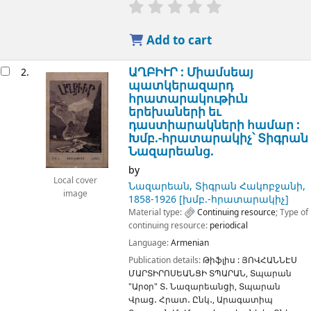
Add to cart
ԱՂԲԻՒՐ : Միամսեայ
2.
պատկերազարդ
հրատարակութիւն
երեխաների եւ
դաստիարակների համար :
Խմբ.-հրատարակիչ՝ Տիգրան
Նազարեանց.
by
Local cover
Նազարեան, Տիգրան Հակոբջանի
,
image
1858-1926
[խմբ.-հրատարակիչ]
Material type:
Continuing resource
; Type of
continuing resource:
periodical
Language:
Armenian
Publication details:
Թիֆլիս :
ՅՈՎՀԱՆՆԷՍ
ՄԱՐՏԻՐՈՍԵԱՆՑԻ ՏՊԱՐԱՆ, Տպարան
"Արօր" Տ․ Նազարեանցի, Տպարան
Վրաց․ Հրատ․ Ընկ․, Արագատիպ