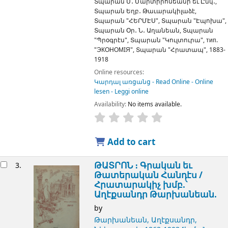
Տպարան Մ․ Մարտիրոսեանի եւ Ընկ․,
Տպարան Եղբ․ Թաւարակիլաձէ,
Տպարան "ՀԵՐՄԷՍ", Տպարան "Էպոխա",
Տպարան Օր․ Ն․ Աղանեան, Տպարան
"Պրօգրէս", Տպարան "Կուլտուրա", тип.
"ЭКОНОМIЯ", Տպարան "Հրատապ",
1883-
1918
Online resources:
Կարդալ առցանց - Read Online - Online
lesen - Leggi online
Availability:
No items available.
Add to cart
ԹԱՏՐՈՆ ։ Գրական եւ
3.
Թատերական Հանդէս /
Հրատարակիչ խմբ.՝
Աղէքսանդր Թարխանեան.
by
Թարխանեան, Աղէքսանդր,