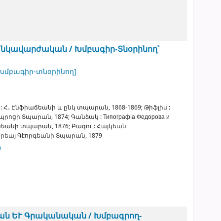
անկավարժական /
Խմբագիր-Տնօրինող՝
խմբագիր-տնօրինող]
:
Հ․ Էնֆիաճեանի և ընկ տպարան,
1868-1869
;
Թիֆլիս :
Դպրոցի Տպարան,
1874
;
Գանձակ :
Типографiа Федорова и
սեանի տպարան,
1876
;
Բագու :
Հայկեան
րեայ Գէորգեանի Տպարան,
1879
e
կան ԵՒ Գրականական /
Խմբագրող-