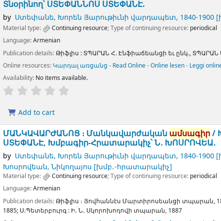
Տնօրինող՝ ՍՏԵՓԱՆՆՈՍ ՍՏԵՓԱՆԷ.
by
Ստեփանե, Խորեն Յարութիւնի վարդապետ
, 1840-1900
[
Material type:
Continuing resource
; Type of continuing resource:
periodical
Language:
Armenian
Publication details:
Թիֆլիս :
ՏՊԱՐԱՆ Հ. Էնֆիաճեանցի եւ ընկ., ՏՊԱՐԱՆ 
Online resources:
Կարդալ առցանց - Read Online - Online lesen - Leggi onlin
Availability:
No items available.
Add to cart
ՄԱՆԿԱՎԱՐԺԱՆՈՑ ։ Մանկավարժական
ամսագիր
/
ՍՏԵՓԱՆԷ, Խմբագիր-Հրատարակիչ՝ Ն․ ԽՈՍՐՈՎԵԱ․
by
Ստեփանե, Խորեն Յարութիւնի վարդապետ
, 1840-1900
[
Խոսրովեան, Նիկողայոս
[խմբ․-հրատարակիչ]
Material type:
Continuing resource
; Type of continuing resource:
periodical
Language:
Armenian
Publication details:
Թիֆլիս ։
Յովհաննէս Մարտիրոսեանցի տպարան,
1
1885
;
Ս.Պետերբուրգ :
Ի․ Ն․ Սկորոխոդովի տպարան,
1887