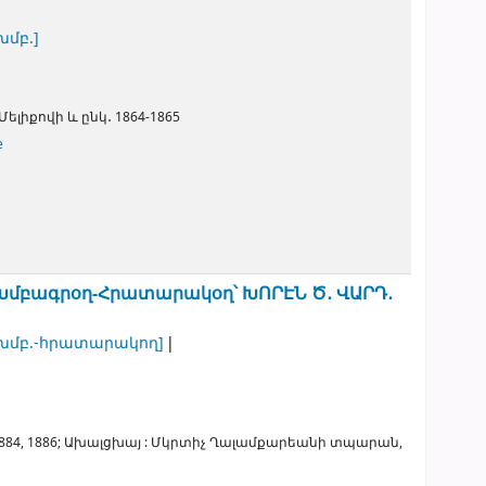
խմբ.]
Մելիքովի և ընկ․
1864-1865
e
Խմբագրօղ-Հրատարակօղ՝ ԽՈՐԷՆ Ծ․ ՎԱՐԴ․
խմբ.-հրատարակող]
884, 1886
;
Ախալցխայ :
Մկրտիչ Ղալամքարեանի տպարան,