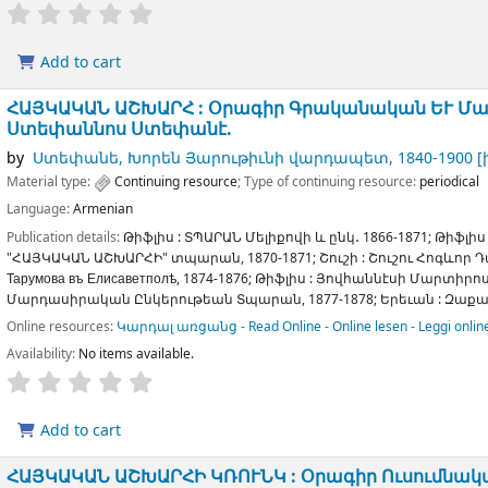
Add to cart
ՀԱՅԿԱԿԱՆ ԱՇԽԱՐՀ : Օրագիր Գրականական ԵՒ Մ
Ստեփաննոս Ստեփանէ.
by
Ստեփանե, Խորեն Յարութիւնի վարդապետ
, 1840-1900
[
Material type:
Continuing resource
; Type of continuing resource:
periodical
Language:
Armenian
Publication details:
Թիֆլիս :
ՏՊԱՐԱՆ Մելիքովի և ընկ․
1866-1871
;
Թիֆլիս 
"ՀԱՅԿԱԿԱՆ ԱՇԽԱՐՀԻ" տպարան,
1870-1871
;
Շուշի :
Շուշու Հոգևոր 
Тарумова въ Елисаветполѣ,
1874-1876
;
Թիֆլիս :
Յովհաննէսի Մարտիրո
Մարդասիրական Ընկերութեան Տպարան,
1877-1878
;
Երեւան :
Զաքա
Online resources:
Կարդալ առցանց - Read Online - Online lesen - Leggi onlin
Availability:
No items available.
Add to cart
ՀԱՅԿԱԿԱՆ ԱՇԽԱՐՀԻ ԿՌՈՒՆԿ : Օրագիր Ուսումնա