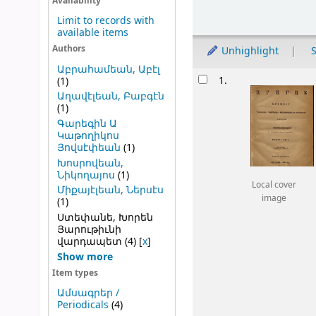
Sort
Availability
Limit to records with
available items
Authors
Unhighlight
S
Աբրահամեան, Աբէլ
Results
1.
(1)
Աղավէլեան, Բաբգէն
(1)
Գարեգին Ա
Կաթողիկոս
Յովսէփեան
(1)
Խոսրովեան,
Նիկողայոս
(1)
Local cover
Միքայէլեան, Ներսէս
image
(1)
Ստեփանե, Խորեն
Յարութիւնի
վարդապետ
(4)
[
x
]
Show more
Item types
Ամսագրեր /
Periodicals
(4)