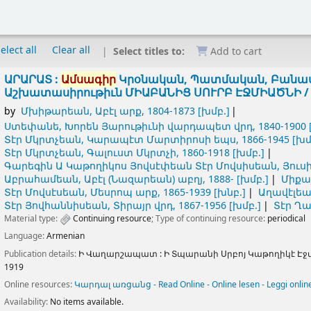
elect all
Clear all
Select titles to:
Add to cart
ԱՐԱՐԱՏ :
Ամսագիր
Կրօնական, Պատմական, Բանաս
Աշխատասիրութիւն ՄԻԱԲԱՆԻՑ ՍՈՒՐԲ ԷՋՄԻԱԾՆԻ 
by
Մխիթարեան, Աբէլ արք
, 1804-1873
[խմբ.]
Ստեփանե, Խորեն Յարութիւնի վարդապետ վրդ
, 1840-1900
Տէր Մկրտչեան, Կարապէտ Մարտիրոսի եպս
, 1866-1945
[խմ
Տէր Մկրտչեան, Գալուստ Մկրտչի
, 1860-1918
[խմբ.]
Գարեգին Ա Կաթողիկոս Յովսէփեան Տէր Մովսիսեան, Յուս
Աբրահամեան, Աբէլ (Նազարեան) աբղյ
, 1888-
[խմբ.]
Միքայ
Տէր Մովսէսեան, Մեսրոպ արք
, 1865-1939
[խնբ.]
Աղավէլեա
Տէր Յովհաննիսեան, Տիրայր վրդ
, 1867-1956
[խմբ.]
Տէր Ղ
Material type:
Continuing resource
; Type of continuing resource:
periodical
Language:
Armenian
Publication details:
Ի Վաղարշապատ :
Ի Տպարանի Սրբոյ Կաթողիկէ Էջ
1919
Online resources:
Կարդալ առցանց - Read Online - Online lesen - Leggi onlin
Availability:
No items available.