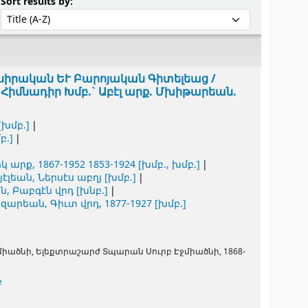
Sort by:
Sort results by:
իրական ԵՒ Բարոյական Գիտելեաց /
/
Հիմնադիր Խմբ.` Աբէլ արք. Մխիթարեան.
[խմբ.]
բ.]
իկ արք
, 1867-1952 1853-1924
[խմբ., խմբ.]
էլեան, Ներսէս աբղյ
[խմբ.]
ն, Բաբգէն վրդ
[խնբ.]
ազարեան, Գիւտ վրդ
, 1877-1927
[խմբ.]
միածնի, Ելեքտրաշարժ Տպարան Սուրբ Էջմիածնի,
1868-
e