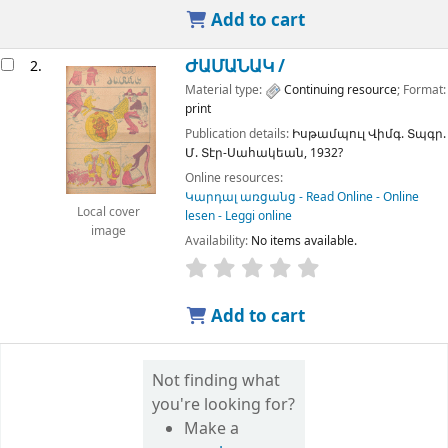
Add to cart
ԺԱՄԱՆԱԿ /
2.
Material type:
Continuing resource
; Format:
print
Publication details:
Իսթամպուլ
Վիմգ. Տպգր.
Մ. Տէր-Սահակեան,
1932?
Online resources:
Կարդալ առցանց - Read Online - Online
Local cover
lesen - Leggi online
image
Availability:
No items available.
Add to cart
Not finding what
you're looking for?
Make a