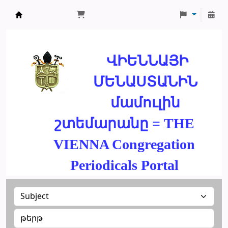
ՄԽԻԹԱՐԵԱՆ ՄԻԱԲԱՆՈՒԹԻՒՆ
ՎԻԵՆՆԱՅԻ
ՄԵՆԱՍՏԱՆԻՆ
մամուլին
շտեմարանը = THE
VIENNA Congregation
Periodicals Portal