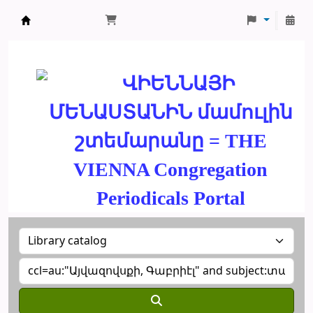
ՄԽԻԹԱՐԵԱՆ ՄԻԱԲԱՆՈՒԹԻՒՆ
ՎԻԵՆՆԱՅԻ
ՄԵՆԱՍՏԱՆԻՆ մամուլին
շտեմարանը = THE
VIENNA Congregation
Periodicals Portal