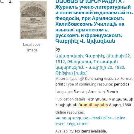
ՄԱՍԵԱՑ ԱՂԱՒՆԻ РАДУГА ։
2.
Журналъ учено-литературный
и политическій издаваемый въ
Феодосіи, при Армянскомъ
Халибовскомъ Училищѣ на
языках: армянскомъ,
русскомъ и французскомъ
Գաբրիէլ Վ․ Այվազեան
Local cover
by
image
Այվազովսքի, Գաբրիէլ
, (մայիսի 22,
1812, Թեոդոսիա, Ռուսական
կայսրություն - ապրիլի 20, 1880,
Թիֆլիս)
[խմբ.]
Material type:
Continuing resource
; Format:
print
; Type of continuing resource:
periodical
Language:
Russian
,
Armenian
,
French
Publication details:
Թէոդոսիա
Ի տպարանի
Խալիպեան
Ուսումնարանի
Հայոց,
1860
Online resources:
Կարդալ առցանց - Read Online - Online
lesen - Leggi online
Availability:
No items available.