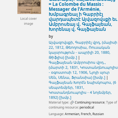
= La Colombe du Massis :
Messager de l'Arménie,
Խմբագրեալ ի Գաբրիէլ
վարդապետէ Այվազովսքի եւ
Local cover
Ամբրոսեայ վ․ Գալֆայեան,
image
Խորենայ վ․ Գալֆայեան
by
Այվազովսքի, Գաբրիէլ վրդ
, (մայիսի
22, 1812, Թեոդոսիա, Ռուսական
կայսրություն - ապրիլի 20, 1880,
Թիֆլիս)
[խմբ.]
Գալֆայեան Ամբրոսիոս վրդ․
,
(մարտի 2, 1831, Կոստանդնուպոլիս
- օգոստոսի 12, 1906, Նյոյի սյուր
Սեն, Սենա, Ֆրանսիա)
[խմբ.]
Գալֆայեան Խորէն եպիսկոպոս
, (6
սեպտեմբեր, 1831,
Կոստանդնուպոլիս - 4 նոյեմբեր,
1892)
[խմբ.]
Material type:
Continuing resource
; Type of
continuing resource:
periodical
Language:
Armenian
,
French
,
Russian