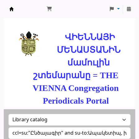
ՄԽԻԹԱՐԵԱՆ ՄԻԱԲԱՆՈՒԹԻՒՆ
ՎԻԵՆՆԱՅԻ
ՄԵՆԱՍՏԱՆԻՆ
մամուլին
շտեմարանը = THE
VIENNA Congregation
Periodicals Portal