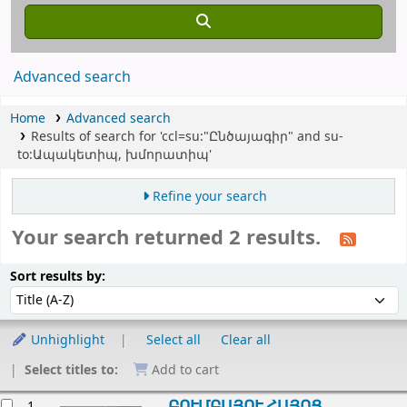
Advanced search
Home
Advanced search
Results of search for 'ccl=su:"Ընծայագիր" and su-
to:Ապակետիպ, խմորատիպ'
Refine your search
Your search returned 2 results.
Sort
Sort by:
Sort results by:
Unhighlight
Select all
Clear all
Select titles to:
Add to cart
esults
ԲՈՒՄԲԱՅՈՒ ՀԱՅՈՑ
1.