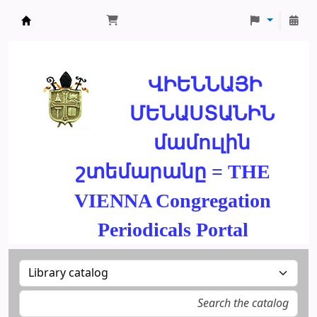
ՄԽԻԹԱՐԵԱՆ ՄԻԱԲԱՆՈՒԹԻՒՆ
ՎԻԵՆՆԱՅԻ
ՄԵՆԱՍՏԱՆԻՆ
մամուլին
շտեմարանը = THE
VIENNA Congregation
Periodicals Portal