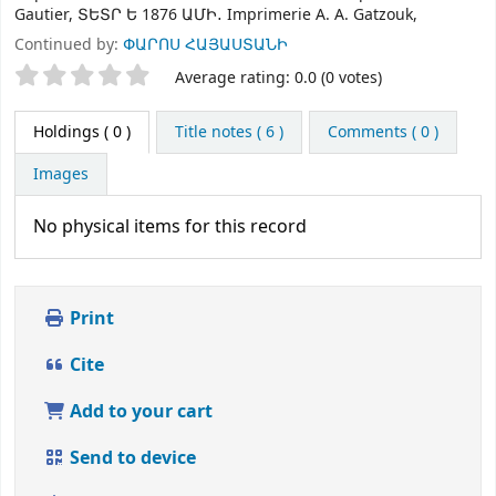
Gautier, ՏԵՏՐ Ե 1876 ԱՄԻ․ Imprimerie A. A. Gatzouk,
Continued by:
ՓԱՐՈՍ ՀԱՅԱՍՏԱՆԻ
Star ratings
Average rating: 0.0 (0 votes)
Holdings
( 0 )
Title notes ( 6 )
Comments ( 0 )
Images
No physical items for this record
Print
Cite
Add to your cart
Send to device