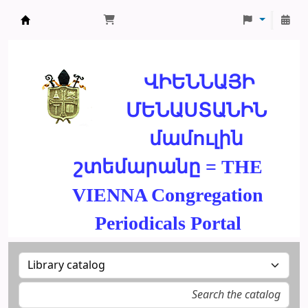
ՄԽԻԹԱՐԵԱՆ ՄԻԱԲԱՆՈՒԹԻՒՆ
ՎԻԵՆՆԱՅԻ
ՄԵՆԱՍՏԱՆԻՆ
մամուլին
շտեմարանը = THE
VIENNA Congregation
Periodicals Portal