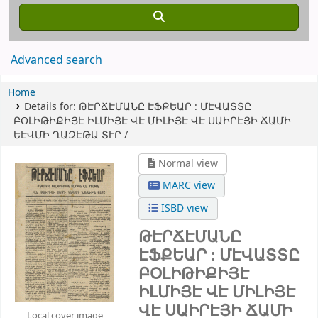
Advanced search
Home
Details for:
ԹԷՐՃԷՄԱՆԸ ԷՖՔԵԱՐ : ՄԷՎԱՏՏԸ
ԲՕԼԻԹԻՔԻՅԷ ԻԼՄԻՅԷ ՎԷ ՄԻԼԻՅԷ ՎԷ ՍԱԻՐԷՅԻ ՃԱՄԻ
ԵԷՎՄԻ ՂԱԶԷԹԱ ՏՒՐ /
Normal view
MARC view
ISBD view
ԹԷՐՃԷՄԱՆԸ
ԷՖՔԵԱՐ : ՄԷՎԱՏՏԸ
ԲՕԼԻԹԻՔԻՅԷ
ԻԼՄԻՅԷ ՎԷ ՄԻԼԻՅԷ
ՎԷ ՍԱԻՐԷՅԻ ՃԱՄԻ
Local cover image