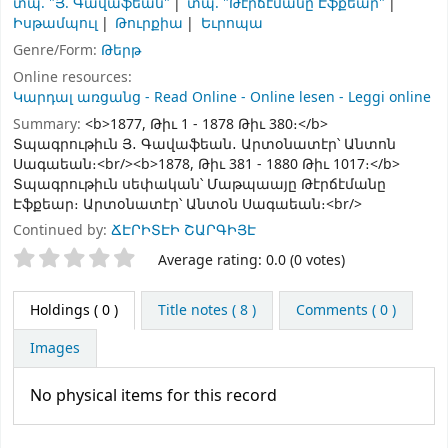
տպ. "Յ. Գավաֆեան"
տպ. "Թէրճէմանը Էֆքեար"
Իսթամպուլ
Թուրքիա
Եւրոպա
Genre/Form:
Թերթ
Online resources:
Կարդալ առցանց - Read Online - Online lesen - Leggi online
Summary:
<b>1877, Թիւ 1 - 1878 Թիւ 380։</b>
Տպագրութիւն Յ․ Գավաֆեան․ Արտօնատէր՝ Անտոն
Սագաեան։<br/><b>1878, Թիւ 381 - 1880 Թիւ 1017։</b>
Տպագրութիւն սեփական՝ Մաթպաայը Թէրճէմանը
Էֆքեար։ Արտօնատէր՝ Անտօն Սագաեան։<br/>
Continued by:
ՃԷՐԻՏԷԻ ՇԱՐԳԻՅԷ
Star ratings
Average rating: 0.0 (0 votes)
Holdings
( 0 )
Title notes ( 8 )
Comments ( 0 )
Images
No physical items for this record