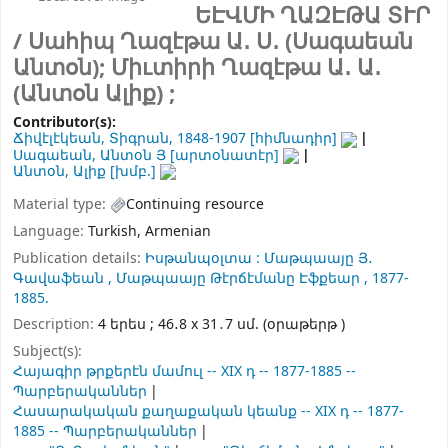
ԵԷՎՄԻ ՂԱԶԷԹԱ ՏՒՐ
/
Սահիպ Ղազէթա Ա․ Ս․ (Սագաեան
Անտօն); Միւտիրի Ղազէթա Ա․ Ա․
(Անտօն Ալիք) ;
Contributor(s):
Ճիվէլէկեան, Տիգրան
, 1848-1907
[հիմնադիր]
Սագաեան, Անտօն Յ
[արտօնատէր]
Անտօն, Ալիք
[խմբ.]
Material type:
Continuing resource
Language:
Turkish
,
Armenian
Publication details:
Իսթանպօլտա :
Մաթպաայը Յ․
Գավաֆեան ,
Մաթպաայը Թէրճէմանը Էֆքեար ,
1877-
1885.
Description:
4 երես ; 46․8 x 31․7 սմ. (օրաթերթ )
Subject(s):
Հայագիր թրքերէն մամուլ -- XIX դ -- 1877-1885 --
Պարբերականներ
Հասարակական քաղաքական կեանք -- XIX դ -- 1877-
1885 -- Պարբերականներ